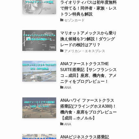
ライオリティパスは初年度無料
で持てる！同伴者・家族・レス
トラン特典も解説
セゾンカード
マリオットアメックスから乗り
換え候補を3つ解説！ダウング
レードの検討はアリ？
アメリカン・エキスプレス
ANAファーストクラスTHE
SUITE搭乗記【サンフランシス
コ→成田】座席、機内食、アメ
ニティをブログレビュー！
ANA
ANAハワイ ファーストクラス
搭乗記(フライングホヌA380)！
機内食・座席をブログレビュー
【成田→ホノルル】
ANA
ANAビジネスクラス搭乗記